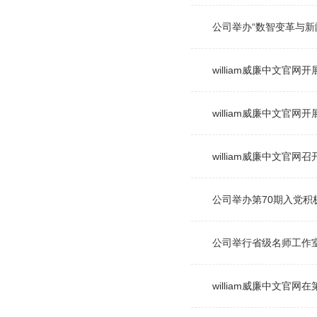
公司举办“数智变革与新
william威廉中文官
william威廉中文官
william威廉中文官
公司举办第70期入党积
公司举行省级名师工作
william威廉中文官