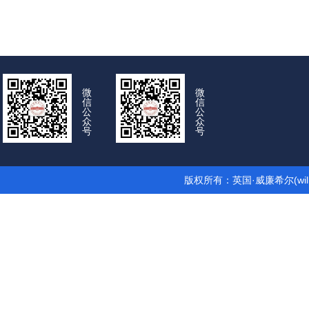
微
微
信
信
公
公
众
众
号
号
版权所有：英国·威廉希尔(wil