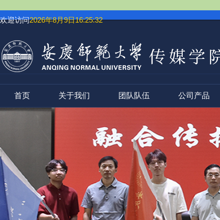
欢迎访问
2026年8月9日16:25:32
首页
关于我们
团队队伍
公司产品