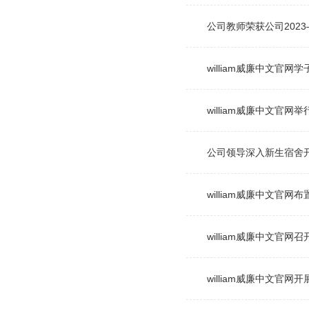
公司教师荣获公司2023
william威廉中文官
william威廉中文官
公司领导深入新生宿舍
william威廉中文官
william威廉中文官网
william威廉中文官