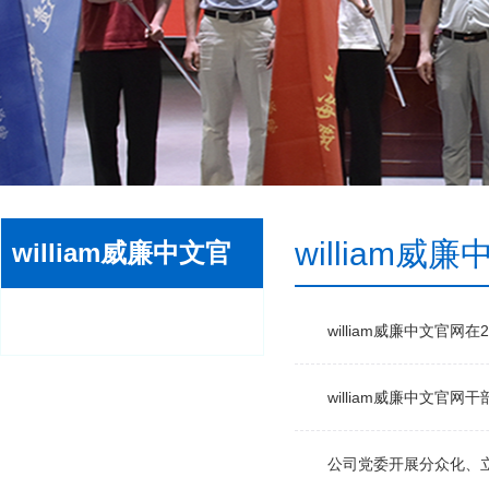
william威
william威廉中文官
网新闻
william威廉中文官
william威廉中文
公司党委开展分众化、