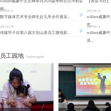
william威廉中文官网举办2026届考研百日冲刺誓
【青苗书社】第
师...
2025.09.12
2025.09.22
数字媒体艺术专业师生赴九华乡开展采...
william
究...
2025.05.19
2025.09.11
传媒学子在第八届大别山老员工微电影...
william
老兵回忆录-方...
【非遗融合传
涯...
员工园地
/ Student garden