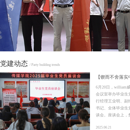
党建动态
/ Party building trends
【锲而不舍落实中
文官网举办202
6月20日，willia
会议室举办毕业生
行经理王业明、副
书记、全体毕业生
谈会。座谈会上，
业...
2025.06.21