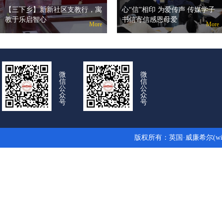
【三下乡】新新社区支教行，寓
心“信”相印 为爱传声 传媒学子
教于乐启智心
书信寄信感恩母爱
More
More
微
微
信
信
公
公
众
众
号
号
版权所有：英国·威廉希尔(wil