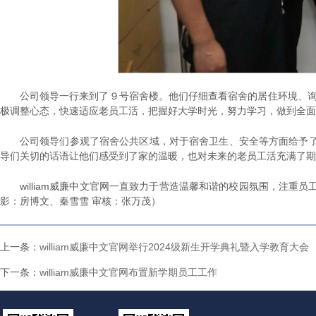
公司领导一行来到了９号宿舍楼。他们仔细查看宿舍的居住环境、询
极调整心态，快速适应老员工活，把握好大学时光，努力学习，做到全面
公司领导们参观了宿舍公共区域，对于宿舍卫生、安全等方面给予
导们关切的话语让他们感受到了家的温暖，也对未来的老员工活充满了期
william威廉中文官网一直致力于营造温馨和谐的校园氛围，注
影：房博文、秦雪雪 审核：张万茂）
上一条：
william威廉中文官网举行2024级新生开学典礼暨入学教育大会
下一条：
william威廉中文官网布置新学期员工工作