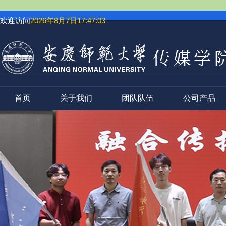
欢迎访问
2026年8月7日17:47:03
首页
关于我们
团队队伍
公司产品