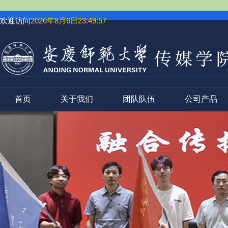
欢迎访问
2026年8月6日23:49:58
首页
关于我们
团队队伍
公司产品