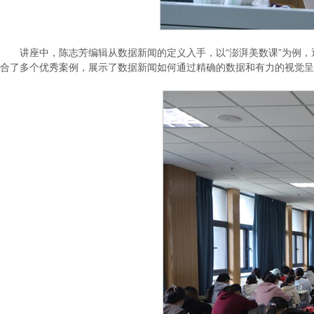
讲座中，陈志芳编辑从数据新闻的定义入手，以“澎湃美数课”为例
合了多个优秀案例，展示了数据新闻如何通过精确的数据和有力的视觉呈