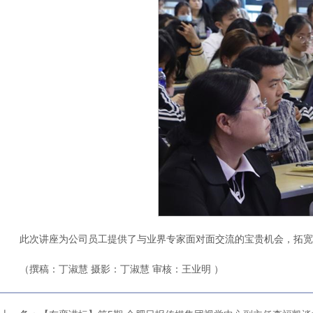
此次讲座为公司员工提供了与业界专家面对面交流的宝贵机会，拓
（撰稿：丁淑慧 摄影：丁淑慧 审核：王业明 ）