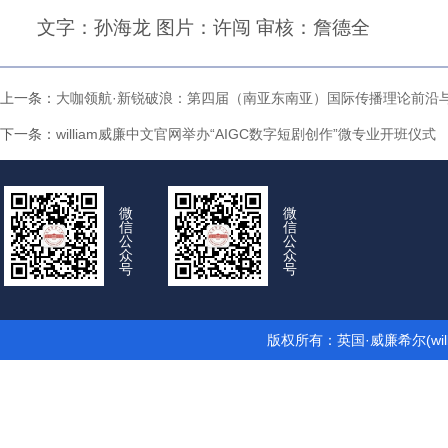
文字：孙海龙 图片
：
许闯 审核：詹德全
上一条：
大咖领航·新锐破浪：第四届（南亚东南亚）国际传播理论前沿
下一条：
william威廉中文官网举办“AIGC数字短剧创作”微专业开班仪式
微
微
信
信
公
公
众
众
号
号
版权所有：英国·威廉希尔(wil