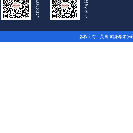
信
信
公
公
众
众
号
号
版权所有：英国·威廉希尔(wil