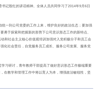
书记殷红的讲话精神。全体人员共同学习了2014年9月6日
动统一到公司党委的工作上来，维护良好的政治生态；要加强
；要勇于探索和把握新的形势下公司意识形态工作的新特点、
活动和社会主义核心价值观培训加强对入党积极分子和员工会
，强化社会责任，自觉服务员工成长、服务公司发展、服务党
。通过学习研讨，青年教师干部提高了做好意识形态工作极端重要
量，在教学和管理工作中将以育人为本，增强政治敏锐性，坚