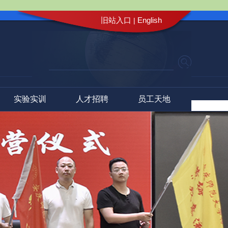
旧站入口
English
|
实验实训
人才招聘
员工天地