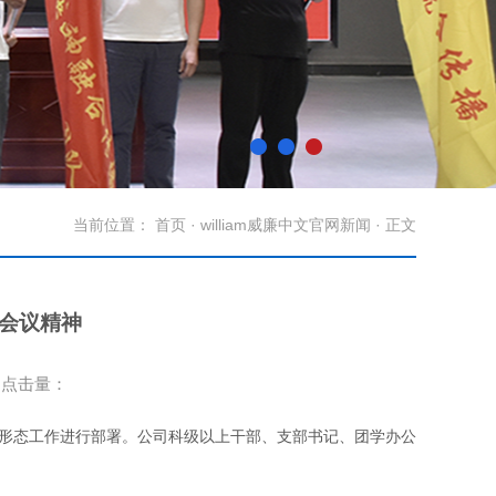
当前位置：
首页
·
william威廉中文官网新闻
· 正文
作会议精神
点击量：
的意识形态工作进行部署。公司科级以上干部、支部书记、团学办公