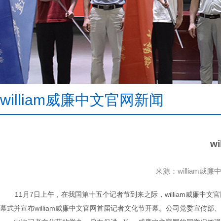
william威廉中文官网新闻
w
来源：william威廉
11月7日上午，在我国第十五个记者节到来之际，william威廉中
幕式并宣布william威廉中文官网首届记者文化节开幕。公司党委宣传部