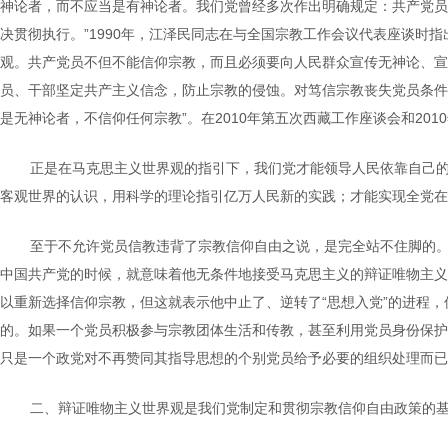
神论者，而不应当是有神论者。我们党曾经多次作出明确规定：共产党员
决贯彻执行。”1990年，江泽民同志在与全国宗教工作会议代表座谈时
观。共产党员不但不能信仰宗教，而且必须要向人民群众宣传无神论、宣传
员、干部坚定共产主义信念，防止宗教的侵蚀。对笃信宗教丧失党员条件、
是无神论者，不信仰任何宗教”。在2010年第五次西藏工作座谈会和20
正是在马克思主义世界观的指引下，我们党才能领导人民依靠自己
客观世界的认识，用科学的理论指引亿万人民新的实践；才能实现全党在
至于不允许党员信教违背了宗教信仰自由之说，是完全站不住脚的。
中国共产党的时候，就意味着他无条件地接受马克思主义的辩证唯物主义
以重新选择信仰宗教，但这就表示他中止了、逆转了“思想入党”的进程
的。如果一个党员积极参与宗教团体生活和传教，甚至利用党员身份保护
只是一个政党对不再赞同其指导思想的个别党员给予必要的组织处理而已
二、辩证唯物主义世界观是我们党制定和贯彻宗教信仰自由政策的