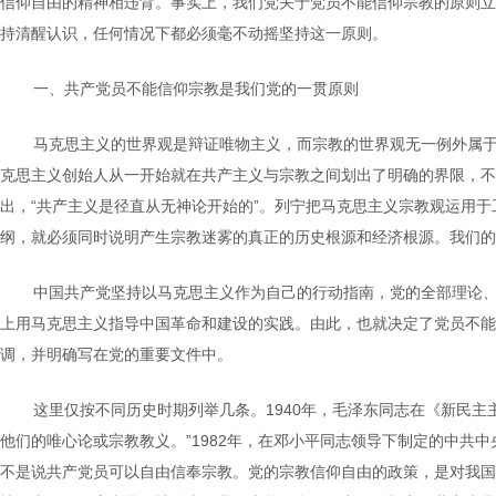
信仰自由的精神相违背。事实上，我们党关于党员不能信仰宗教的原则立
持清醒认识，任何情况下都必须毫不动摇坚持这一原则。
一、共产党员不能信仰宗教是我们党的一贯原则
马克思主义的世界观是辩证唯物主义，而宗教的世界观无一例外属
克思主义创始人从一开始就在共产主义与宗教之间划出了明确的界限，不
出，“共产主义是径直从无神论开始的”。列宁把马克思主义宗教观运用
纲，就必须同时说明产生宗教迷雾的真正的历史根源和经济根源。我们的
中国共产党坚持以马克思主义作为自己的行动指南，党的全部理论
上用马克思主义指导中国革命和建设的实践。由此，也就决定了党员不能
调，并明确写在党的重要文件中。
这里仅按不同历史时期列举几条。1940年，毛泽东同志在《新民
他们的唯心论或宗教教义。”1982年，在邓小平同志领导下制定的中共
不是说共产党员可以自由信奉宗教。党的宗教信仰自由的政策，是对我国