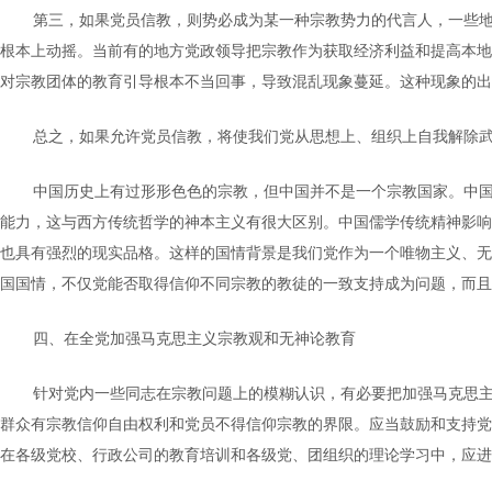
第三，如果党员信教，则势必成为某一种宗教势力的代言人，一些
根本上动摇。当前有的地方党政领导把宗教作为获取经济利益和提高本地
对宗教团体的教育引导根本不当回事，导致混乱现象蔓延。这种现象的出
总之，如果允许党员信教，将使我们党从思想上、组织上自我解除
中国历史上有过形形色色的宗教，但中国并不是一个宗教国家。中
能力，这与西方传统哲学的神本主义有很大区别。中国儒学传统精神影响
也具有强烈的现实品格。这样的国情背景是我们党作为一个唯物主义、无
国国情，不仅党能否取得信仰不同宗教的教徒的一致支持成为问题，而且
四、在全党加强马克思主义宗教观和无神论教育
针对党内一些同志在宗教问题上的模糊认识，有必要把加强马克思
群众有宗教信仰自由权利和党员不得信仰宗教的界限。应当鼓励和支持党
在各级党校、行政公司的教育培训和各级党、团组织的理论学习中，应进