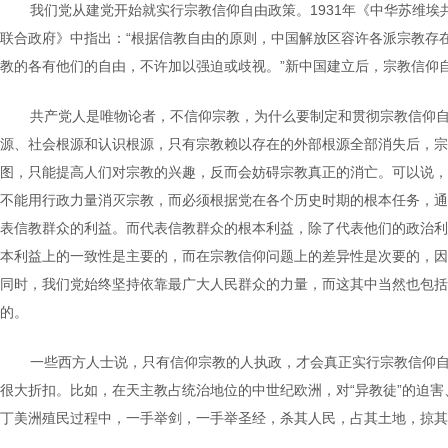
我们党从建党开始就实行宗教信仰自由政策。1931年《中华苏维埃
联合政府》中指出：“根据信教自由的原则，中国解放区容许各派宗教存
教的各有他们的自由，不许加以强迫或歧视。”新中国建立后，宗教信仰
共产党人是唯物论者，不信仰宗教，为什么要制定和贯彻宗教信仰自
源、社会根源和认识根源，只有宗教赖以存在的外部根源全部消失后，宗
图，只能提高人们对宗教的兴趣，反而会妨碍宗教真正的消亡。可以说，
不能用行政力量消灭宗教，而必须根据党在各个历史时期的根本任务，通
表信教群众的利益。而代表信教群众的根本利益，除了代表他们的政治利
本利益上的一致性是主要的，而在宗教信仰问题上的差异性是次要的，因
同时，我们党始终坚持依靠最广大人民群众的力量，而这其中当然也包括
的。
一些西方人士说，只有信仰宗教的人执政，才会真正实行宗教信仰
很大折扣。比如，在天主教占统治地位的中世纪欧洲，对“异教徒”的迫
丁美洲殖民过程中，一手举剑，一手举圣经，杀其人民，占其土地，掠其