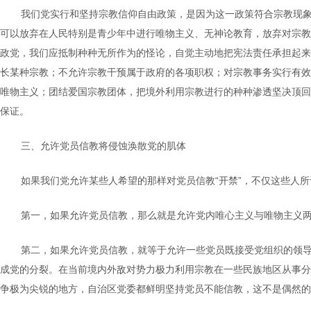
我们党实行和坚持宗教信仰自由政策，是因为这一政策符合宗教现
可以放弃在人民特别是青少年中进行唯物主义、无神论教育，放弃对宗教
政党，我们应抵制种种无所作为的怪论，自觉主动地把宪法责任承担起来
长某种宗教；不允许宗教干预属于政府的各项职权；对宗教事务实行有效
唯物主义；团结爱国宗教团体，把境外利用宗教进行的种种渗透坚决顶回
保证。
三、允许党员信教将侵蚀涣散党的肌体
如果我们党允许某些人希望的那样对党员信教“开禁”，不仅这些人所
第一，如果允许党员信教，那么就是允许党内唯心主义与唯物主义
第二，如果允许党员信教，就等于允许一些党员既接受党组织的领
成党的分裂。在当前境内外敌对势力极力利用宗教在一些民族地区从事分
争极为尖锐的地方，自治区党委都鲜明坚持党员不能信教，这不是偶然的