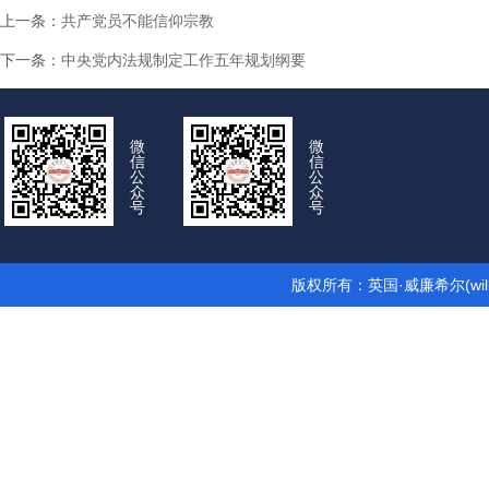
上一条：
共产党员不能信仰宗教
下一条：
中央党内法规制定工作五年规划纲要
微
微
信
信
公
公
众
众
号
号
版权所有：英国·威廉希尔(wil