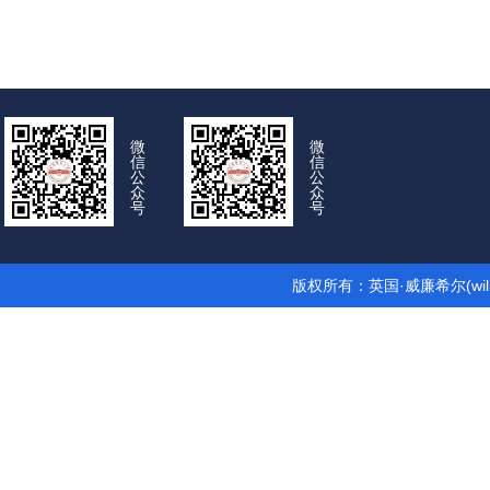
微
微
信
信
公
公
众
众
号
号
版权所有：英国·威廉希尔(wil