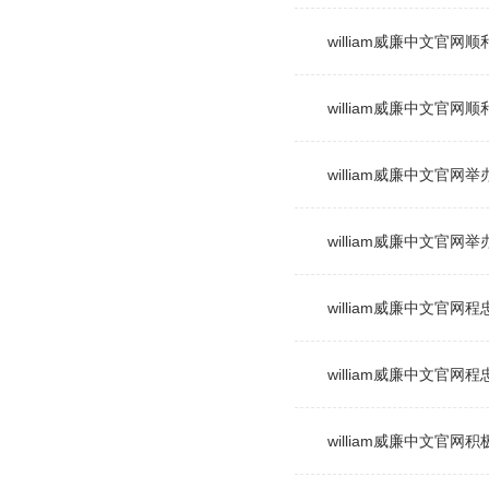
william威廉中文官
william威廉中文官
william威廉中文官
william威廉中文官
william威廉中文官
william威廉中文官
william威廉中文官