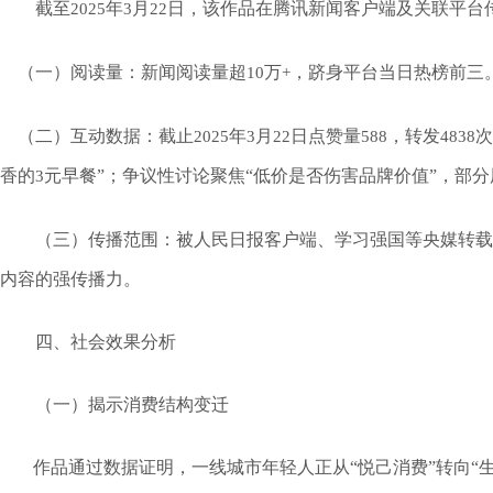
截至
年
月
日，该作品在腾讯新闻客户端及关联平台
2025
3
22
（一）阅读量：新闻阅读量超
万
，跻身平台当日热榜前三
10
+
（二）互动数据：截止
年
月
日点赞量
，转发
次
2025
3
22
588
4838
香的
元早餐”；争议性讨论聚焦“低价是否伤害品牌价值”，部分
3
（三）传播范围：被人民日报客户端、学习强国等央媒转载
内容的强传播力。
四、社会效果分析
（一）揭示消费结构变迁
作品通过数据证明，一线城市年轻人正从“悦己消费”转向“