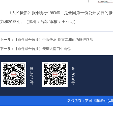
《人民摄影》报创办于1983年，是全国第一份公开发行
力和权威性。（撰稿：吕菲 审核：王业明）
上一条：
【非遗融合传播】中医传承-周雷霖和他的肝胆疗法
下一条：
【非遗融合传播】安庆大南门牛肉包
微
微
信
信
公
公
众
众
号
号
版权所有：英国·威廉希尔(wil