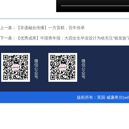
上一条：
【非遗融合传播】一方贡糕，百年传承
下一条：
【优秀成果】中国青年报：大四女生毕业设计为啥关注“银发族”
微
微
信
信
公
公
众
众
号
号
版权所有：英国·威廉希尔(wil