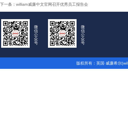
下一条：
william威廉中文官网召开优秀员工报告会
微
微
信
信
公
公
众
众
号
号
版权所有：英国·威廉希尔(wil