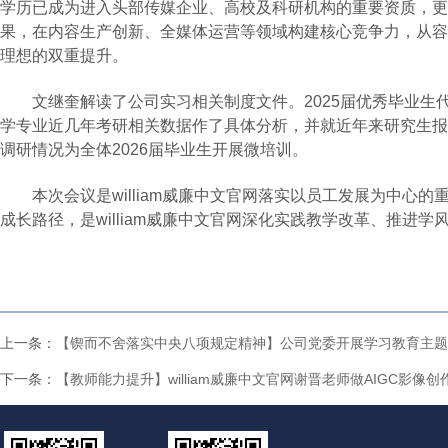
学历已成为进入头部传媒企业、高校及科研机构的重要资质，更
果，在内容生产创新、全媒体运营等领域构建核心竞争力，从容
理想的双重提升。
文继奎解读了公司实习相关制度文件。2025届优秀毕业
学专业近几年考研相关数据作了具体分析，并就近年来研究生报
调研情况为全体2026届毕业生开展微培训。
本次会议是william威廉中文官网落实以员工发展为中心
成长路径，是william威廉中文官网深化实践教学改革、推进
上一条：
【锲而不舍落实中央八项规定精神】公司党委开展学习教育主题
下一条：
【教师能力提升】william威廉中文官网谢晋老师做AIGC影像创