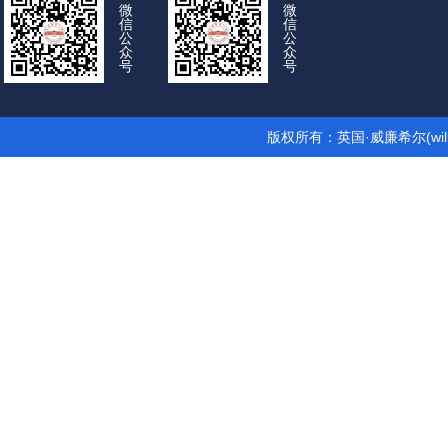
微
微
信
信
公
公
众
众
号
号
版权所有：英国·威廉希尔(wil