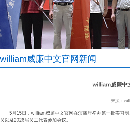
william威廉中文官网新闻
william威
来源：wi
5月15日，william威廉中文官网在演播厅举办第一批实
员以及2026届员工代表参加会议。