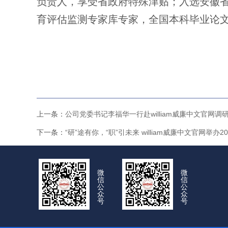
负责人，享受省政府特殊津贴；入选安徽省首届
育评估监测专家库专家，全国本科毕业论
（撰稿：李俊
上一条：
公司党委书记李福华一行赴william威廉中文官网调
下一条：
“研”途有你，“职”引未来 william威廉中文官网举办
微
微
信
信
公
公
众
众
号
号