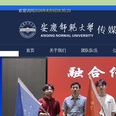
欢迎访问
2026年8月6日8:35:23
首页
关于我们
团队队伍