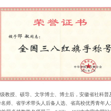
。三级教授、硕导、文学博士、博士后，安徽省社科
名师、省学术带头人后备人选、省高校优秀青年人