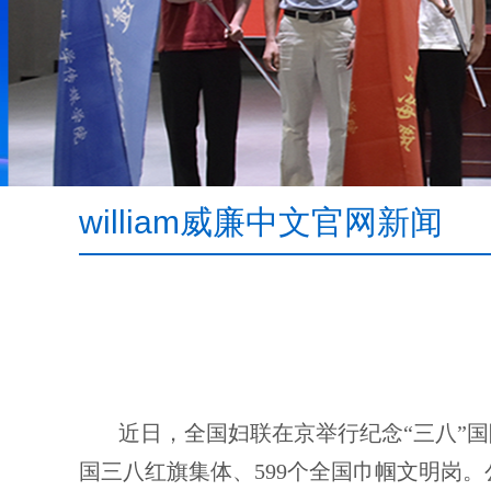
william威廉中文官网新闻
近日，全国妇联在京举行纪念“三八”国
国三八红旗集体、599个全国巾帼文明岗。