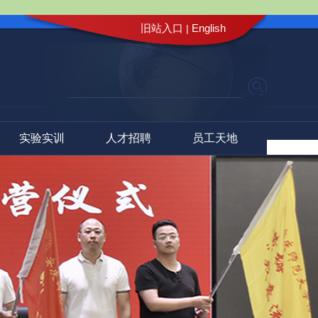
旧站入口
English
|
实验实训
人才招聘
员工天地