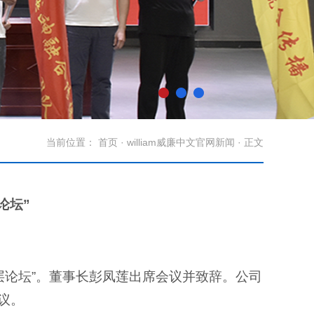
当前位置：
首页
·
william威廉中文官网新闻
· 正文
论坛”
论坛”
。董事长彭凤莲出席会议并致辞。公司
议。