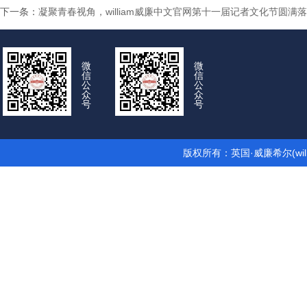
下一条：
凝聚青春视角，william威廉中文官网第十一届记者文化节圆满
微
微
信
信
公
公
众
众
号
号
版权所有：英国·威廉希尔(wil