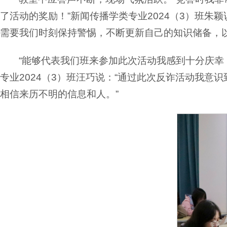
了活动的奖励！”新闻传播学类专业2024（3）班朱颖
需要我们时刻保持警惕，不断更新自己的知识储备，以
“能够代表我们班来参加此次活动我感到十分庆幸
专业2024（3）班汪巧说：“通过此次反诈活动我
相信来历不明的信息和人。”