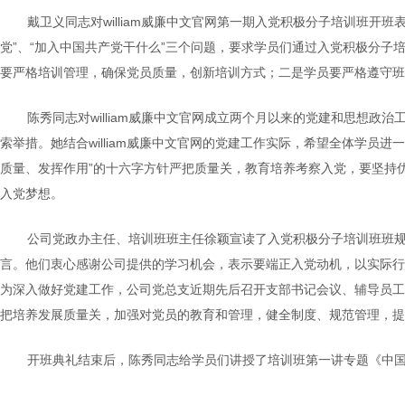
戴卫义同志对william威廉中文官网第一期入党积极分子培训班开
党”、“加入中国共产党干什么”三个问题，要求学员们通过入党积极分
要严格培训管理，确保党员质量，创新培训方式；二是学员要严格遵守班
陈秀同志对william威廉中文官网成立两个月以来的党建和思想
索举措。她结合william威廉中文官网的党建工作实际，希望全体学
质量、发挥作用”的十六字方针严把质量关，教育培养考察入党，要坚持
入党梦想。
公司党政办主任、培训班班主任徐颖宣读了入党积极分子培训班班规和
言。他们衷心感谢公司提供的学习机会，表示要端正入党动机，以实际行
为深入做好党建工作，公司党总支近期先后召开支部书记会议、辅导员工
把培养发展质量关，加强对党员的教育和管理，健全制度、规范管理，提
开班典礼结束后，陈秀同志给学员们讲授了培训班第一讲专题《中