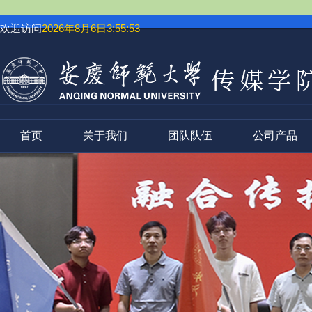
欢迎访问
2026年8月6日3:55:54
首页
关于我们
团队队伍
公司产品