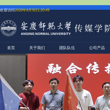
欢迎访问
2026年8月9日1:20:50
首页
关于我们
团队队伍
公司产品