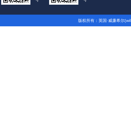
版权所有：英国·威廉希尔(wil