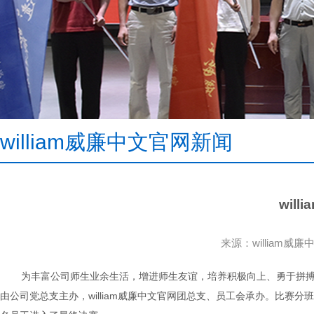
william威廉中文官网新闻
wil
来源：william威廉
为丰富公司师生业余生活，增进师生友谊，培养积极向上、勇于拼搏的
由公司党总支主办，william威廉中文官网团总支、员工会承办。比赛