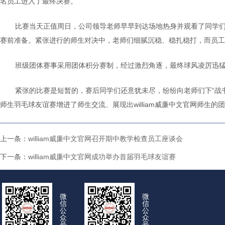
名员工进入了最终决赛。
比赛当天正值周日，公司领导老师早早到达场地热身并观看了同学
赛前准备。紧张进行的师生对决中，老师们细腻沉稳、稳扎稳打，而员工
班级团体赛事采用团体积分赛制，经过激烈角逐，最终球风凌厉迅猛的2
紧张的比赛是短暂的，赛后同学们还意犹未尽，纷纷向老师们下“战
师生羽毛球友谊赛增进了师生交流、展现出william威廉中文官网师生
上一条：
william威廉中文官网召开期中教学检查员工座谈会
下一条：
william威廉中文官网成功举办首届羽毛球友谊赛
微
微
信
信
公
公
众
众
号
号