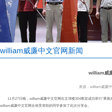
william威廉中文官网新闻
willia
来源：william威廉
11月27日晚，william威廉中文官网在文津楼304教室成功举
william威廉中文官网全体受资助的同学参加了此次分享会。