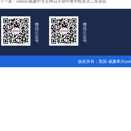
下一条：
william威廉中文官网召开期中教学检查员工座谈会
微
微
信
信
公
公
众
众
号
号
版权所有：英国·威廉希尔(wil