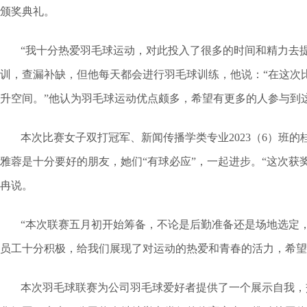
颁奖典礼。
“我十分热爱羽毛球运动，对此投入了很多的时间和精力去提
训，查漏补缺，但他每天都会进行羽毛球训练，他说：“在这次
升空间。”他认为羽毛球运动优点颇多，希望有更多的人参与到
本次比赛女子双打冠军、新闻传播学类专业2023（6）班的
雅蓉是十分要好的朋友，她们“有球必应”，一起进步。“这次
冉说。
“本次联赛五月初开始筹备，不论是后勤准备还是场地选定，
员工十分积极，给我们展现了对运动的热爱和青春的活力，希望
本次羽毛球联赛为公司羽毛球爱好者提供了一个展示自我，