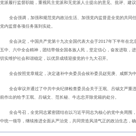
党派履行监督职能，重视民主党派和无党派人士提出的意见、批评、建议
全会强调，加强和规范党内政治生活、加强党内监督是全党的共同
党内监督各项任务落到实处。
全会决定，中国共产党第十九次全国代表大会于2017年下半年在
五中、六中全会精神，团结带领全国各族人民，坚定信心，奋发进取，进
切实维护社会和谐稳定，以优异成绩迎接党的十九大召开。
全会按照党章规定，决定递补中央委员会候补委员赵宪庚、咸辉为
全会审议并通过了中共中央纪律检查委员会关于王珉、吕锡文严重
前作出的给予王珉、吕锡文、范长秘、牛志忠开除党籍的处分。
全会号召，全党同志紧密团结在以习近平同志为核心的党中央周围
中统一领导，继续推进全面从严治党，共同营造风清气正的政治生态，确