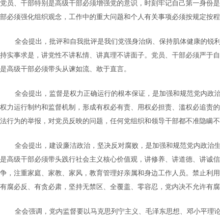
党员、干部特别是高级干部必须增强党的意识，时刻牢记自己第一身份是
部必须强化组织观念，工作中的重大问题和个人有关事项必须按规定按程
全会提出，批评和自我批评是我们党强身治病、保持肌体健康的锐
持实事求是，讲党性不讲私情、讲真理不讲面子。党员、干部必须严于自
是高级干部必须带头从谏如流、敢于直言。
全会提出，监督是权力正确运行的根本保证，是加强和规范党内政
权力运行制约和监督机制，形成有权必有责、用权必担责、滥权必追责的
法行为的举报，对党员反映的问题，任何党组织和领导干部都不准隐瞒不
全会提出，建设廉洁政治，坚决反对腐败，是加强和规范党内政治
是高级干部必须带头践行社会主义核心价值观，讲修养、讲道德、讲诚信
争，注重家庭、家教、家风，教育管理好亲属和身边工作人员。禁止利用
有腐必反、有贪必肃，坚持无禁区、全覆盖、零容忍，党内决不允许有腐
全会强调，党内监督要以马克思列宁主义、毛泽东思想、邓小平理论