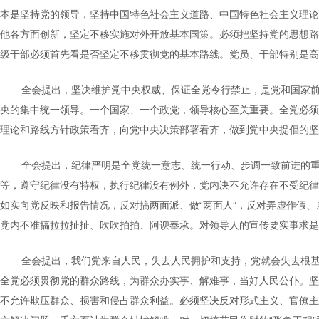
本是坚持党的领导，坚持中国特色社会主义道路、中国特色社会主义理论
他各方面创新，坚定不移实施对外开放基本国策。必须把坚持党的思想路
级干部必须首先看是否坚定不移贯彻党的基本路线。党员、干部特别是高
全会提出，坚决维护党中央权威、保证全党令行禁止，是党和国家
央的集中统一领导。一个国家、一个政党，领导核心至关重要。全党必须
理论和路线方针政策看齐，向党中央决策部署看齐，做到党中央提倡的坚
全会提出，纪律严明是全党统一意志、统一行动、步调一致前进的
等，遵守纪律没有特权，执行纪律没有例外，党内决不允许存在不受纪律
如实向党反映和报告情况，反对搞两面派、做“两面人”，反对弄虚作假
党内不准搞拉拉扯扯、吹吹拍拍、阿谀奉承。对领导人的宣传要实事求是
全会提出，我们党来自人民，失去人民拥护和支持，党就会失去根
全党必须贯彻党的群众路线，为群众办实事、解难事，当好人民公仆。坚
不允许欺压群众、损害和侵占群众利益。必须坚决反对形式主义、官僚主