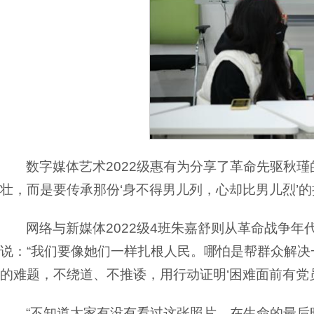
数字媒体艺术2022级惠有为分享了革命先驱秋瑾
壮，而是要传承那份‘身不得男儿列，心却比男儿烈’的
网络与新媒体2022级4班朱嘉舒则从革命战争
说：“我们要像她们一样扎根人民。哪怕是帮群众解决
的难题，不绕道、不推诿，用行动证明‘困难面前有党员
“不知道大家有没有看过这张照片，在生命的最