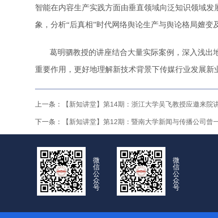
智能在内容生产实践方面由垂直领域向泛知识领域发
象，分析“后真相”时代网络舆论生产与舆论格局嬗变
葛明驷教授的讲座结合大量实际案例，深入浅出
重要作用，更好地理解新技术背景下传媒行业发展新业态
上一条：
【新知讲堂】第14期：浙江大学吴飞教授应邀来院
下一条：
【新知讲堂】第12期：暨南大学新闻与传播公司曾
微
微
信
信
公
公
众
众
号
号